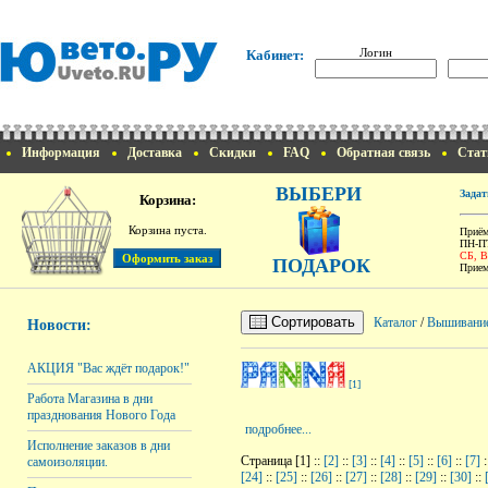
Логин
Кабинет:
Информация
Доставка
Скидки
FAQ
Обратная связь
Стат
ВЫБЕРИ
Задат
Корзина:
Корзина пуста.
Приём
ПН-ПТ
СБ, 
ПОДАРОК
Прием
Сортировать
Каталог
/
Вышивани
Новости:
АКЦИЯ "Вас ждёт подарок!"
[1]
Работа Магазина в дни
празднования Нового Года
подробнее...
Исполнение заказов в дни
Страница [1] ::
[2]
::
[3]
::
[4]
::
[5]
::
[6]
::
[7]
:
самоизоляции.
[24]
::
[25]
::
[26]
::
[27]
::
[28]
::
[29]
::
[30]
::