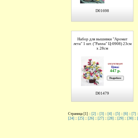
D01698
Набор для вышивки "Аромат
лета" 1 шт. ("Panna" Ц-0908) 23см
х 28см
отсутствует
Цена:
447 р.
D01479
Страница [1] ::
[2]
::
[3]
::
[4]
::
[5]
::
[6]
::
[7]
:
[24]
::
[25]
::
[26]
::
[27]
::
[28]
::
[29]
::
[30]
::