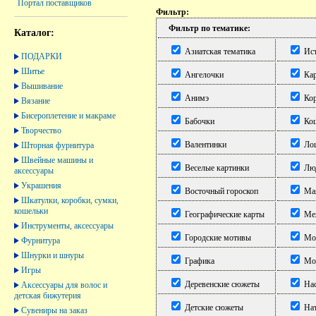
Портал поставщиков
Фильтр:
Фильтр по тематике:
Каталог:
Азиатская тематика
Ист
ПОДАРКИ
Шитье
Ангелочки
Кар
Вышивание
Анимэ
Кор
Вязание
Бисероплетение и макраме
Бабочки
Ко
Творчество
Валентинки
Ло
Шторная фурнитура
Швейные машины и
Веселые картинки
Лю
аксессуары
Украшения
Восточный гороскоп
Ма
Шкатулки, коробки, сумки,
кошельки
Географические карты
Меж
Инструменты, аксессуары
Городские мотивы
Мор
Фурнитура
Шнурки и шнуры
Графика
Мор
Игры
Деревенские сюжеты
Нас
Аксессуары для волос и
детская бижутерия
Детские сюжеты
На
Сувениры на заказ