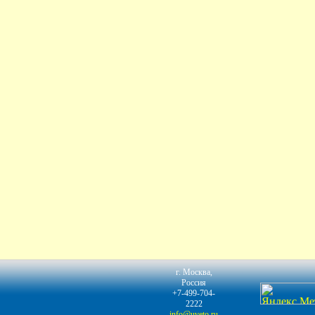
г. Москва,
Россия
+7-499-704-
2222
info@uveto.ru