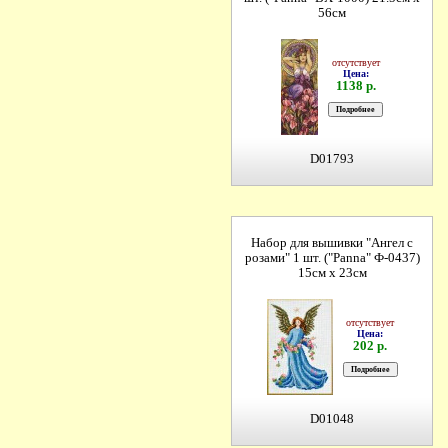
56см
отсутствует
Цена:
1138 р.
D01793
Набор для вышивки "Ангел с
розами" 1 шт. ("Panna" Ф-0437)
15см х 23см
отсутствует
Цена:
202 р.
D01048