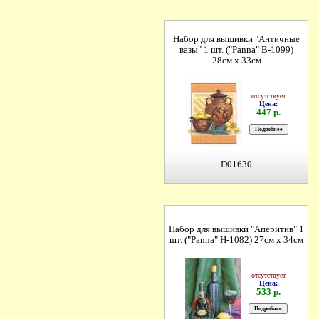
Набор для вышивки "Античные
вазы" 1 шт. ("Panna" В-1099)
28см х 33см
отсутствует
Цена:
447 р.
D01630
Набор для вышивки "Аперитив" 1
шт. ("Panna" Н-1082) 27см х 34см
отсутствует
Цена:
533 р.