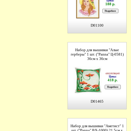
Цена:
188 р.
D01100
Набор для вышивки "Алые
герберы" 1 шт. ("Panna" Ц-0581)
36см х 36см
отсутствует
Цена:
418 р.
D01465
Набор для вышивки "Аметист" 1
шт. ("Panna" ВХ-1000) 21.5см х