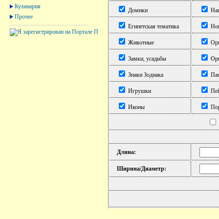
Кулинария
Домики
Нац
Прочее
Египетская тематика
Нов
Животные
Ори
Замки, усадьбы
Орн
Знаки Зодиака
Пас
Игрушки
Пе
Иконы
Пор
Длина:
Ширина/Диаметр: