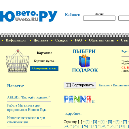
Логин
Кабинет:
Информация
Доставка
Скидки
FAQ
Обратная связь
Стат
ВЫБЕРИ
Задат
Корзина:
Корзина пуста.
Приём
ПН-ПТ
СБ, 
ПОДАРОК
Прием
Сортировать
Каталог
/
Вышивани
Новости:
АКЦИЯ "Вас ждёт подарок!"
[1]
Работа Магазина в дни
празднования Нового Года
подробнее...
Исполнение заказов в дни
Страница [1] ::
[2]
::
[3]
::
[4]
::
[5]
::
[6]
::
[7]
:
самоизоляции.
[24]
::
[25]
::
[26]
::
[27]
::
[28]
::
[29]
::
[30]
::