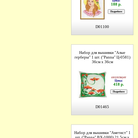
Цена:
188 р.
D01100
Набор для вышивки "Алые
герберы" 1 шт. ("Panna" Ц-0581)
36см х 36см
отсутствует
Цена:
418 р.
D01465
Набор для вышивки "Аметист" 1
шт. ("Panna" ВХ-1000) 21.5см х