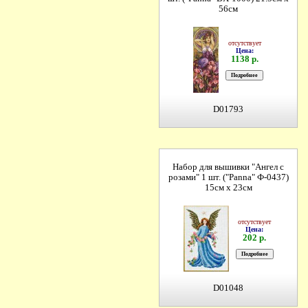
56см
отсутствует
Цена:
1138 р.
D01793
Набор для вышивки "Ангел с
розами" 1 шт. ("Panna" Ф-0437)
15см х 23см
отсутствует
Цена:
202 р.
D01048