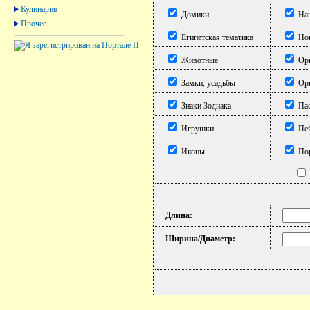
Кулинария
Домики
Нац
Прочее
Египетская тематика
Нов
Животные
Ори
Замки, усадьбы
Орн
Знаки Зодиака
Пас
Игрушки
Пе
Иконы
Пор
Длина:
Ширина/Диаметр: