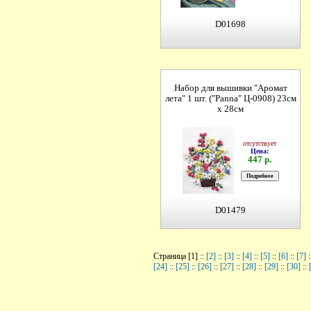
D01698
Набор для вышивки "Аромат
лета" 1 шт. ("Panna" Ц-0908) 23см
х 28см
отсутствует
Цена:
447 р.
D01479
Страница [1] ::
[2]
::
[3]
::
[4]
::
[5]
::
[6]
::
[7]
:
[24]
::
[25]
::
[26]
::
[27]
::
[28]
::
[29]
::
[30]
::