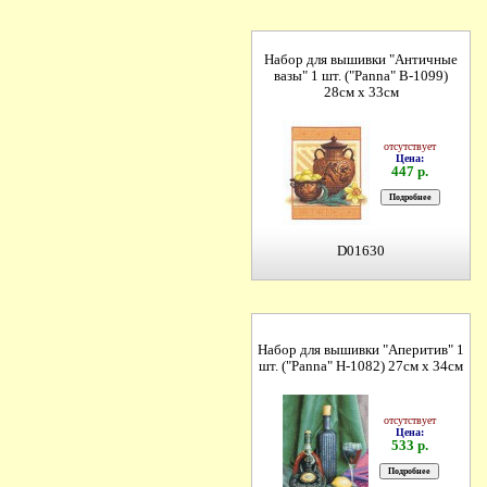
Набор для вышивки "Античные
вазы" 1 шт. ("Panna" В-1099)
28см х 33см
отсутствует
Цена:
447 р.
D01630
Набор для вышивки "Аперитив" 1
шт. ("Panna" Н-1082) 27см х 34см
отсутствует
Цена:
533 р.