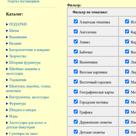
Портал поставщиков
Фильтр:
Фильтр по тематике:
Каталог:
Азиатская тематика
Ист
ПОДАРКИ
Шитье
Ангелочки
Кар
Вышивание
Анимэ
Кор
Вязание
Бисероплетение и макраме
Бабочки
Ко
Творчество
Валентинки
Ло
Шторная фурнитура
Швейные машины и
Веселые картинки
Лю
аксессуары
Украшения
Восточный гороскоп
Ма
Шкатулки, коробки, сумки,
кошельки
Географические карты
Меж
Инструменты, аксессуары
Городские мотивы
Мор
Фурнитура
Шнурки и шнуры
Графика
Мор
Игры
Деревенские сюжеты
Нас
Аксессуары для волос и
детская бижутерия
Детские сюжеты
На
Сувениры на заказ