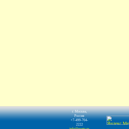
г. Москва,
Россия
+7-499-704-
2222
info@uveto.ru