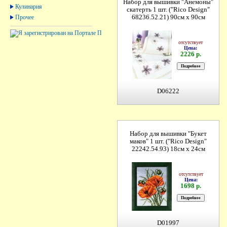
Набор для вышивки "Анемоны"
Кулинария
скатерть 1 шт. ("Rico Design"
Прочее
68236.52.21) 90см х 90см
отсутствует
Цена:
2226 р.
D06222
Набор для вышивки "Букет
маков" 1 шт. ("Rico Design"
22242.54.93) 18см х 24см
отсутствует
Цена:
1698 р.
D01997