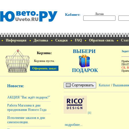
Логин
Кабинет:
Информация
Доставка
Скидки
FAQ
Обратная связь
Стат
ВЫБЕРИ
Задат
Корзина:
Корзина пуста.
Приём
ПН-ПТ
СБ, 
ПОДАРОК
Прием
Сортировать
Каталог
/
Вышивани
Новости:
АКЦИЯ "Вас ждёт подарок!"
Работа Магазина в дни
празднования Нового Года
[1]
Исполнение заказов в дни
самоизоляции.
подробнее...