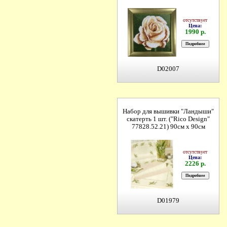
отсутствует
Цена:
1990 р.
D02007
Набор для вышивки "Ландыши"
скатерть 1 шт. ("Rico Design"
77828.52.21) 90см х 90см
отсутствует
Цена:
2226 р.
D01979