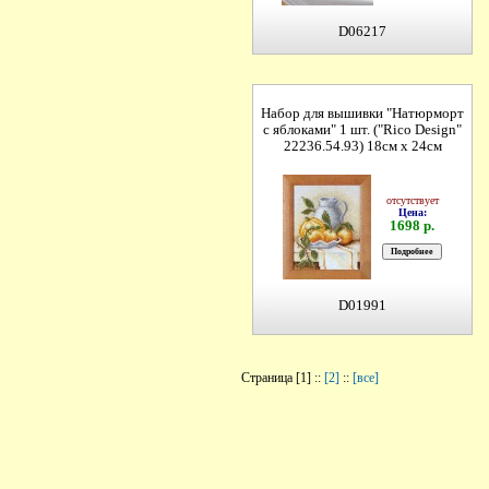
D06217
Набор для вышивки "Натюрморт
с яблоками" 1 шт. ("Rico Design"
22236.54.93) 18см х 24см
отсутствует
Цена:
1698 р.
D01991
Страница [1] ::
[2]
::
[все]