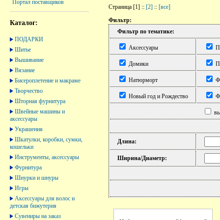
Портал поставщиков
Страница [1] ::
[2]
::
[все]
Фильтр:
Каталог:
Фильтр по тематике:
ПОДАРКИ
Аксессуары
П
Шитье
Вышивание
Домики
П
Вязание
Натюрморт
Ф
Бисероплетение и макраме
Творчество
Новый год и Рождество
Ф
Шторная фурнитура
Швейные машины и
вы
аксессуары
Украшения
Шкатулки, коробки, сумки,
Длина:
кошельки
Инструменты, аксессуары
Ширина/Диаметр:
Фурнитура
Шнурки и шнуры
Игры
Аксессуары для волос и
детская бижутерия
Сувениры на заказ