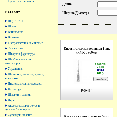
Портал поставщиков
Длина:
Каталог:
Ширина/Диаметр:
ПОДАРКИ
Шитье
Вышивание
Вязание
Бисероплетение и макраме
Творчество
Кисть металлизированная 1 шт.
(КМ-06) 60мм
Шторная фурнитура
Швейные машины и
аксессуары
в наличии
2 вида
Украшения
Цена:
80 р.
Шкатулки, коробки, сумки,
кошельки
Инструменты, аксессуары
Фурнитура
R00434
Шнурки и шнуры
Игры
Аксессуары для волос и
детская бижутерия
Сувениры на заказ
Кисти на витом шнуре набор 2