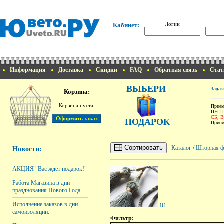
Логин
Кабинет:
Информация
Доставка
Скидки
FAQ
Обратная связь
Стат
ВЫБЕРИ
Задат
Корзина:
Корзина пуста.
Приём
ПН-ПТ
СБ, 
ПОДАРОК
Прием
Сортировать
Каталог
/
Шторная ф
Новости:
АКЦИЯ "Вас ждёт подарок!"
Работа Магазина в дни
празднования Нового Года
Исполнение заказов в дни
[1]
самоизоляции.
Фильтр: