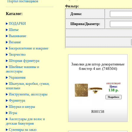
Портал поставщиков
Фильтр:
Каталог:
Длина:
ПОДАРКИ
Ширина/Диаметр:
Шитье
Вышивание
Вязание
Бисероплетение и макраме
Творчество
Шторная фурнитура
Заколки для штор декоративные
Швейные машины и
блистер 4 шт. (748504)
аксессуары
Украшения
отсутствует
Шкатулки, коробки, сумки,
Цена:
кошельки
138 р.
Инструменты, аксессуары
Фурнитура
Шнурки и шнуры
R00158
Игры
Аксессуары для волос и
детская бижутерия
Сувениры на заказ