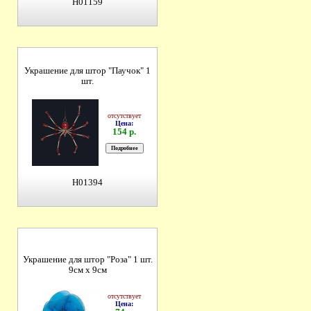
H01159
Украшение для штор "Паучок" 1
шт.
отсутствует
Цена:
154 р.
H01394
Украшение для штор "Роза" 1 шт.
9см х 9см
отсутствует
Цена: