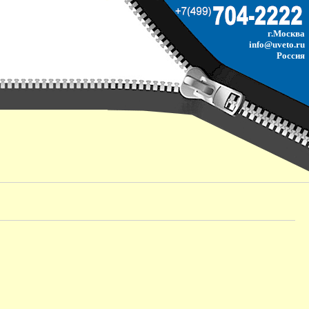
г.Москва
info@uveto.ru
Россия