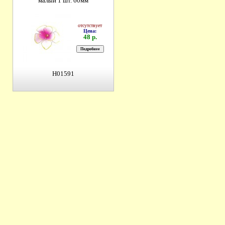
малый 1 шт. 60мм
отсутствует
Цена:
48 р.
H01591