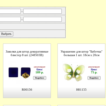
-
-
Заколки для штор декоративные
Украшение для штор "Бабочка"
блистер 8 шт. (248503B)
большая 1 шт. 18см х 20см
отсутствует
отсутствует
Цена:
Цена:
189 р.
75 р.
R00156
H01155