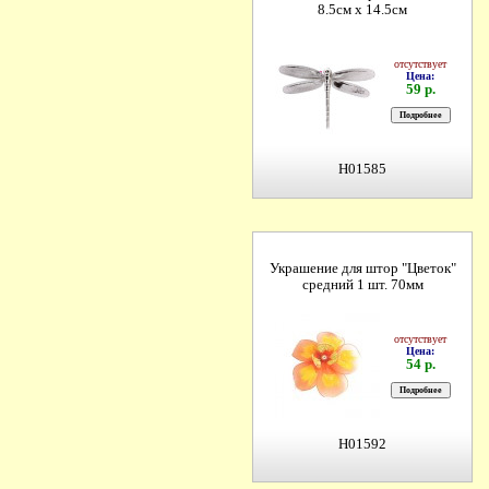
8.5см х 14.5см
отсутствует
Цена:
59 р.
H01585
Украшение для штор "Цветок"
средний 1 шт. 70мм
отсутствует
Цена:
54 р.
H01592