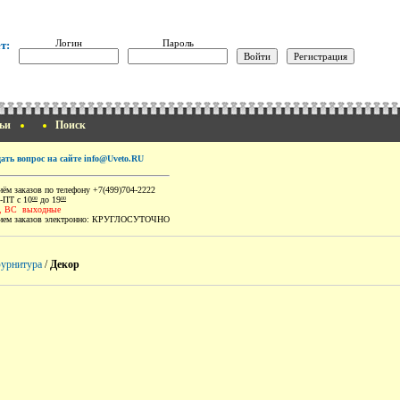
Логин
Пароль
т:
ьи
Поиск
дать вопрос на сайте info@Uveto.RU
ём заказов по телефону +7(499)704-2222
-ПТ с 10
до 19
00
00
, ВС выходные
ем заказов электронно:
КРУГЛОСУТОЧНО
урнитура
/
Декор