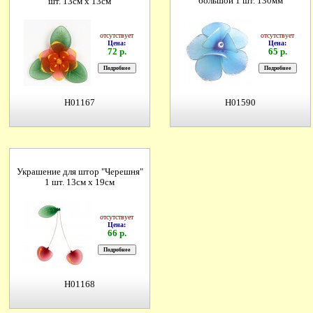
большой 1 шт. 130мм
шт. 13см х 13см
отсутствует
отсутствует
Цена:
Цена:
72 р.
65 р.
H01167
H01590
Украшение для штор "Черешня"
1 шт. 13см х 19см
отсутствует
Цена:
66 р.
H01168