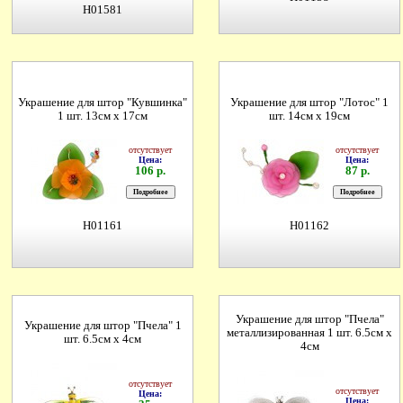
H01581
Украшение для штор "Кувшинка"
Украшение для штор "Лотос" 1
1 шт. 13см х 17см
шт. 14см х 19см
отсутствует
отсутствует
Цена:
Цена:
106 р.
87 р.
H01161
H01162
Украшение для штор "Пчела"
Украшение для штор "Пчела" 1
металлизированная 1 шт. 6.5см х
шт. 6.5см х 4см
4см
отсутствует
отсутствует
Цена:
Цена: