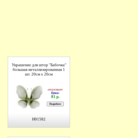
Украшение для штор "Бабочка"
большая металлизированная 1
шт. 20см х 20см
отсутствует
Цена:
81 р.
H01582