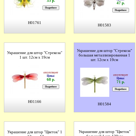
35 р.
47 р.
H01761
H01583
Украшение для штор "Стрекоза"
Украшение для штор "Стрекоза"
большая металлизированная 1
1 шт. 12см х 19см
шт. 12см х 19см
отсутствует
отсутствует
Цена:
Цена:
68 р.
71 р.
H01166
H01584
Украшение для штор "Цветок"
Украшение для штор "Цветок" 1