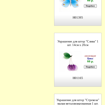
66 р.
H01395
Украшение для штор "Слива" 1
шт. 14см х 20см
отсутствует
Цена:
66 р.
H01165
Украшение для штор "Стрекоза"
малая металлизированная 1 шт.