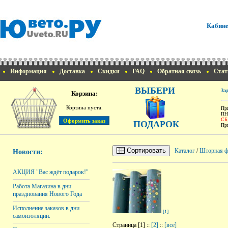
Кабине
Информация
Доставка
Скидки
FAQ
Обратная связь
Стат
ВЫБЕРИ
За
Корзина:
Корзина пуста.
При
ПН
СБ
ПОДАРОК
При
Сортировать
Каталог
/
Шторная ф
Новости:
АКЦИЯ "Вас ждёт подарок!"
Работа Магазина в дни
празднования Нового Года
Исполнение заказов в дни
[1]
самоизоляции.
Страница [1] ::
[2]
::
[все]