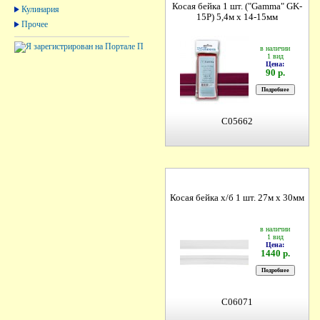
Косая бейка 1 шт. ("Gamma" GK-
Кулинария
15P) 5,4м х 14-15мм
Прочее
в наличии
1 вид
Цена:
90 р.
C05662
Косая бейка х/б 1 шт. 27м х 30мм
в наличии
1 вид
Цена:
1440 р.
C06071