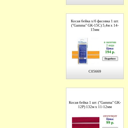
Косая бейка х/б фасовка 1 шт.
("Gamma" GK-15C) 5,4м х 14-
15мм
в наличии
2 вида
Цена:
194 р.
C05669
Косая бейка 1 шт. ("Gamma" GK-
12P) 132м х 11-12мм
отсутствует
Цена:
99 р.