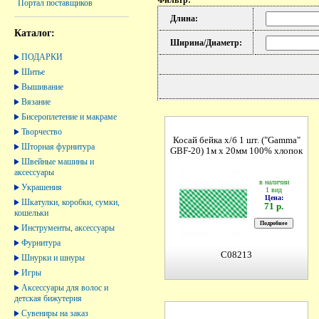
Фильтр:
Портал поставщиков
Длина:
Каталог:
Ширина/Диаметр:
ПОДАРКИ
Шитье
Вышивание
Вязание
Бисероплетение и макраме
Творчество
Косай бейка х/б 1 шт. ("Gamma"
Шторная фурнитура
GBF-20) 1м х 20мм 100% хлопок
Швейные машины и
аксессуары
в наличии
Украшения
1 вид
Цена:
Шкатулки, коробки, сумки,
71 р.
кошельки
Инструменты, аксессуары
Фурнитура
C08213
Шнурки и шнуры
Игры
Аксессуары для волос и
детская бижутерия
Сувениры на заказ