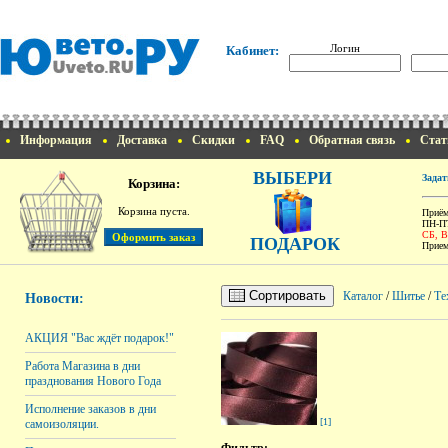
Логин
Кабинет:
Информация
Доставка
Скидки
FAQ
Обратная связь
Стат
ВЫБЕРИ
Задат
Корзина:
Корзина пуста.
Приём
ПН-ПТ
СБ, 
ПОДАРОК
Прием
Сортировать
Каталог
/
Шитье
/
Те
Новости:
АКЦИЯ "Вас ждёт подарок!"
Работа Магазина в дни
празднования Нового Года
Исполнение заказов в дни
[1]
самоизоляции.