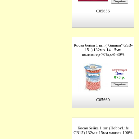
C05656
Косая бейка 1 шт. ("Gamma" GSB-
151) 132м х 14-15мм
полиэстер-70%,х/б-30%
отсутствует
Цена:
873 р.
C05660
Косая бейка 1 шт. (HobbyLife
СВ15) 132м х 15мм хлопок-100%