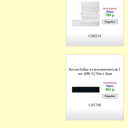
отсутствует
Цена:
780 р.
C08214
Косая бейка из кожзаменителя 1
шт. (ИК-5) 50м х 6мм
отсутствует
Цена:
482 р.
C05798