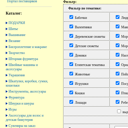
Портал поставщиков
Фильтр:
Фильтр по тематике:
Каталог:
Бабочки
Люд
ПОДАРКИ
Валентинки
Мая
Шитье
Вышивание
Деревенские сюжеты
Морс
Вязание
Детские сюжеты
Морс
Бисероплетение и макраме
Творчество
Домики
Насе
Шторная фурнитура
Швейные машины и
Египетская тематика
Орна
аксессуары
Животные
Пей
Украшения
Шкатулки, коробки, сумки,
Игрушки
Посу
кошельки
Инструменты, аксессуары
Кошки
Пти
Фурнитура
Лошади
Ребе
Шнурки и шнуры
Игры
выде
Аксессуары для волос и
детская бижутерия
Сувениры на заказ