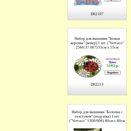
D02197
Набор для вышивки "Божья
коровка" (ковер) 1 шт. ("Vervaco"
2566/37.067) 55см х 55см
отсутствует
Цена:
5193 р.
D02213
Набор для вышивки "Болонка с
галстуком" (подушка) 1 шт.
("Vervaco" 1200/606) 40см х 40см