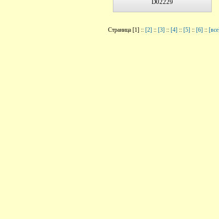
D02229
Страница [1] ::
[2]
::
[3]
::
[4]
::
[5]
::
[6]
::
[все