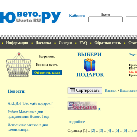
Логин
Кабинет:
Информация
Доставка
Скидки
FAQ
Обратная связь
Стат
ВЫБЕРИ
Задат
Корзина:
Корзина пуста.
Приём
ПН-ПТ
СБ, 
ПОДАРОК
Прием
Сортировать
Каталог
/
Вышивани
Новости:
АКЦИЯ "Вас ждёт подарок!"
[1]
Работа Магазина в дни
празднования Нового Года
подробнее...
Исполнение заказов в дни
самоизоляции.
Страница [1] ::
[2]
::
[3]
::
[4]
::
[5]
::
[6]
::
[все