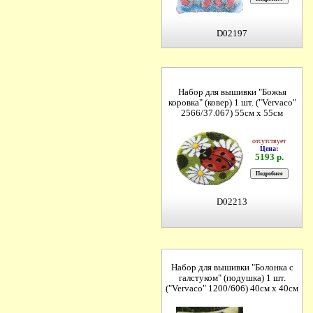
D02197
Набор для вышивки "Божья
коровка" (ковер) 1 шт. ("Vervaco"
2566/37.067) 55см х 55см
отсутствует
Цена:
5193 р.
D02213
Набор для вышивки "Болонка с
галстуком" (подушка) 1 шт.
("Vervaco" 1200/606) 40см х 40см