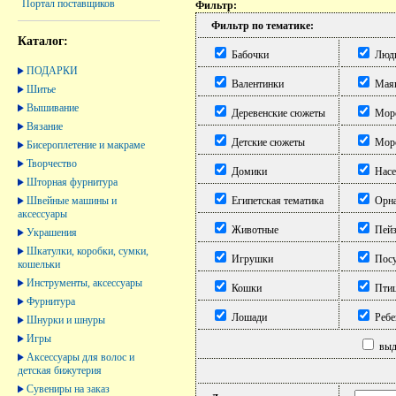
Портал поставщиков
Фильтр:
Фильтр по тематике:
Каталог:
Бабочки
Люд
ПОДАРКИ
Валентинки
Мая
Шитье
Вышивание
Деревенские сюжеты
Морс
Вязание
Детские сюжеты
Морс
Бисероплетение и макраме
Творчество
Домики
Насе
Шторная фурнитура
Швейные машины и
Египетская тематика
Орна
аксессуары
Животные
Пей
Украшения
Шкатулки, коробки, сумки,
Игрушки
Посу
кошельки
Инструменты, аксессуары
Кошки
Пти
Фурнитура
Лошади
Ребе
Шнурки и шнуры
Игры
выде
Аксессуары для волос и
детская бижутерия
Сувениры на заказ