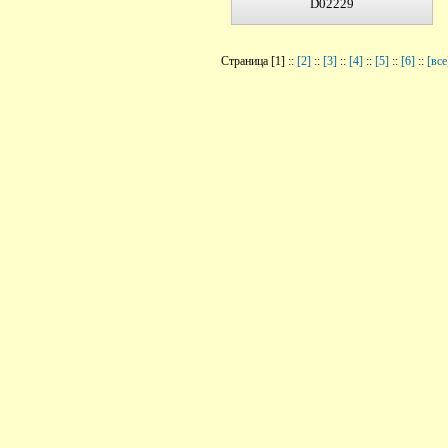
D02229
Страница [1] ::
[2]
::
[3]
::
[4]
::
[5]
::
[6]
::
[все