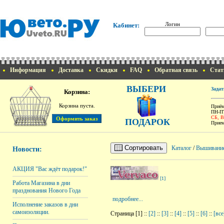
Логин
Кабинет:
Информация
Доставка
Скидки
FAQ
Обратная связь
Стат
ВЫБЕРИ
Задат
Корзина:
Корзина пуста.
Приём
ПН-ПТ
СБ, 
ПОДАРОК
Прием
Сортировать
Каталог
/
Вышивани
Новости:
АКЦИЯ "Вас ждёт подарок!"
[1]
Работа Магазина в дни
празднования Нового Года
подробнее...
Исполнение заказов в дни
самоизоляции.
Страница [1] ::
[2]
::
[3]
::
[4]
::
[5]
::
[6]
::
[все