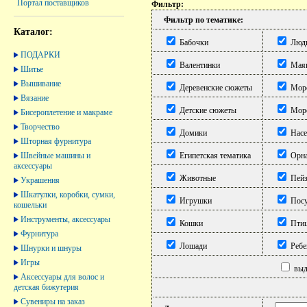
Портал поставщиков
Фильтр:
Фильтр по тематике:
Каталог:
Бабочки
Люд
ПОДАРКИ
Валентинки
Мая
Шитье
Вышивание
Деревенские сюжеты
Морс
Вязание
Детские сюжеты
Морс
Бисероплетение и макраме
Творчество
Домики
Насе
Шторная фурнитура
Швейные машины и
Египетская тематика
Орна
аксессуары
Животные
Пей
Украшения
Шкатулки, коробки, сумки,
Игрушки
Посу
кошельки
Инструменты, аксессуары
Кошки
Пти
Фурнитура
Лошади
Ребе
Шнурки и шнуры
Игры
выде
Аксессуары для волос и
детская бижутерия
Сувениры на заказ