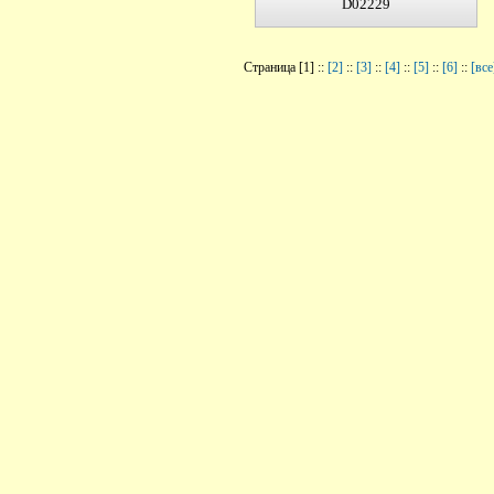
D02229
Страница [1] ::
[2]
::
[3]
::
[4]
::
[5]
::
[6]
::
[все