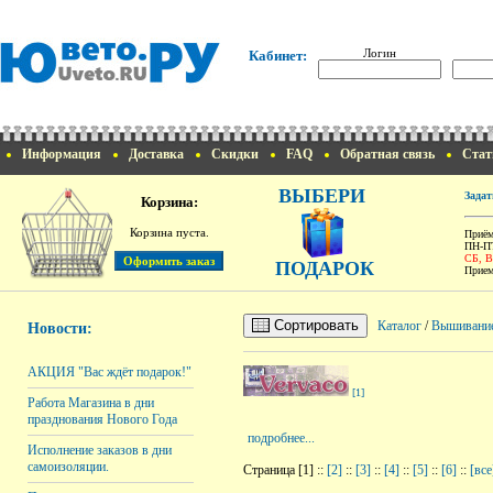
Логин
Кабинет:
Информация
Доставка
Скидки
FAQ
Обратная связь
Стат
ВЫБЕРИ
Задат
Корзина:
Корзина пуста.
Приём
ПН-ПТ
СБ, 
ПОДАРОК
Прием
Сортировать
Каталог
/
Вышивани
Новости:
АКЦИЯ "Вас ждёт подарок!"
[1]
Работа Магазина в дни
празднования Нового Года
подробнее...
Исполнение заказов в дни
самоизоляции.
Страница [1] ::
[2]
::
[3]
::
[4]
::
[5]
::
[6]
::
[все