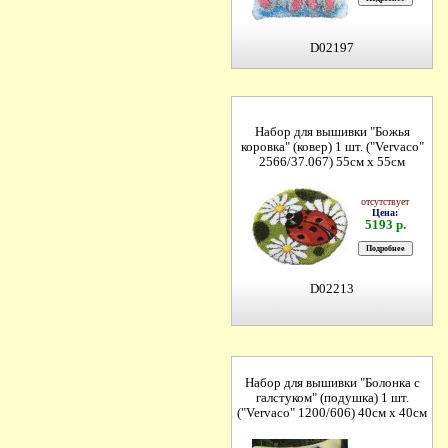
D02197
Набор для вышивки "Божья
коровка" (ковер) 1 шт. ("Vervaco"
2566/37.067) 55см х 55см
отсутствует
Цена:
5193 р.
D02213
Набор для вышивки "Болонка с
галстуком" (подушка) 1 шт.
("Vervaco" 1200/606) 40см х 40см