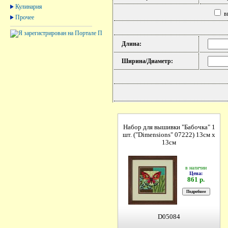
Кулинария
вы
Прочее
Длина:
Ширина/Диаметр:
Набор для вышивки "Бабочка" 1
шт. ("Dimensions" 07222) 13см х
13см
в наличии
Цена:
861 р.
D05084