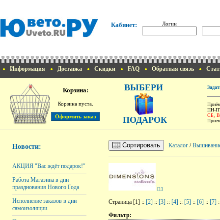
Логин
Кабинет:
Информация
Доставка
Скидки
FAQ
Обратная связь
Стат
ВЫБЕРИ
Задат
Корзина:
Корзина пуста.
Приём
ПН-ПТ
СБ, 
ПОДАРОК
Прием
Сортировать
Каталог
/
Вышивани
Новости:
АКЦИЯ "Вас ждёт подарок!"
Работа Магазина в дни
празднования Нового Года
[1]
Исполнение заказов в дни
Страница [1] ::
[2]
::
[3]
::
[4]
::
[5]
::
[6]
::
[7]
:
самоизоляции.
Фильтр: