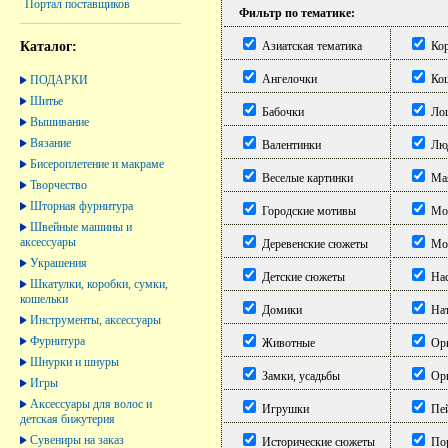
Портал поставщиков
Фильтр по тематике:
Каталог:
Азиатская тематика
Кор
Ангелочки
Ко
ПОДАРКИ
Шитье
Бабочки
Ло
Вышивание
Вязание
Валентинки
Лю
Бисероплетение и макраме
Веселые картинки
Ма
Творчество
Шторная фурнитура
Городские мотивы
Мор
Швейные машины и
аксессуары
Деревенские сюжеты
Мор
Украшения
Детские сюжеты
Нас
Шкатулки, коробки, сумки,
кошельки
Домики
На
Инструменты, аксессуары
Фурнитура
Животные
Ори
Шнурки и шнуры
Замки, усадьбы
Орн
Игры
Аксессуары для волос и
Игрушки
Пе
детская бижутерия
Сувениры на заказ
Исторические сюжеты
Пор