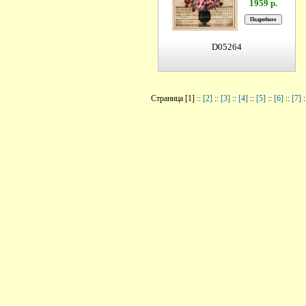
1959 р.
D05264
Страница [1] ::
[2]
::
[3]
::
[4]
::
[5]
::
[6]
::
[7]
: