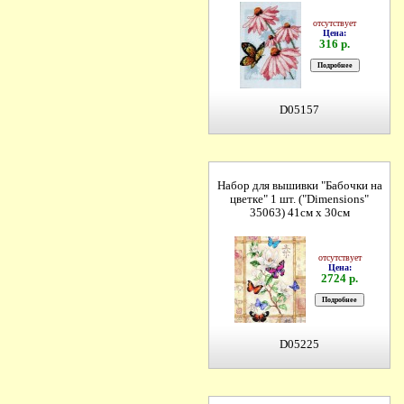
отсутствует
Цена:
316 р.
D05157
Набор для вышивки "Бабочки на
цветке" 1 шт. ("Dimensions"
35063) 41см х 30см
отсутствует
Цена:
2724 р.
D05225