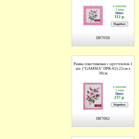
в наличии
2 вида
Цена:
112 р.
D07058
Рамка пластиковая с оргстеклом 1
шт. ("GAMMA" ПРК-02) 21см х
30см
в наличии
2 вида
Цена:
237 р.
D07062