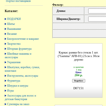
Портал поставщиков
Фильтр:
Каталог:
Длина:
ПОДАРКИ
Ширина/Диаметр:
Шитье
Вышивание
Вязание
Бисероплетение и макраме
Творчество
Шторная фурнитура
Каркас рамки без стекла 1 шт.
Швейные машины и
("Gamma" AFB-01) 21см х 30см
аксессуары
дерево
Украшения
Шкатулки, коробки, сумки,
в наличии
1 вид
кошельки
Цена:
204 р.
Инструменты, аксессуары
Фурнитура
Шнурки и шнуры
D07151
Игры
Аксессуары для волос и
детская бижутерия
Сувениры на заказ