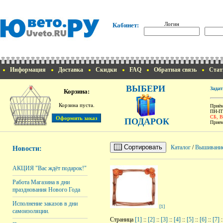
Логин
Кабинет:
Информация
Доставка
Скидки
FAQ
Обратная связь
Стат
ВЫБЕРИ
Задат
Корзина:
Корзина пуста.
Приём
ПН-ПТ
СБ, 
ПОДАРОК
Прием
Сортировать
Каталог
/
Вышивани
Новости:
АКЦИЯ "Вас ждёт подарок!"
Работа Магазина в дни
празднования Нового Года
Исполнение заказов в дни
[1]
самоизоляции.
Страница
[1]
::
[2]
::
[3]
::
[4]
::
[5]
::
[6]
::
[7]
: