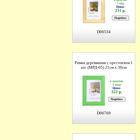
1 вид
Цена:
231 р.
D06534
Рамка деревянная с оргстеклом 1
шт. (МРД-05) 21см х 30см
в наличии
2 вида
Цена:
322 р.
D06769