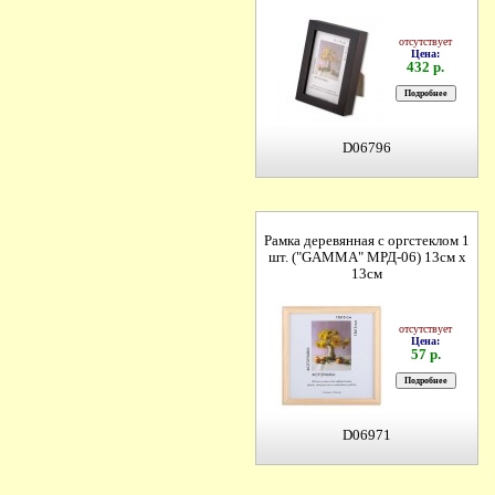
отсутствует
Цена:
432 р.
D06796
Рамка деревянная с оргстеклом 1
шт. ("GAMMA" МРД-06) 13см х
13см
отсутствует
Цена:
57 р.
D06971