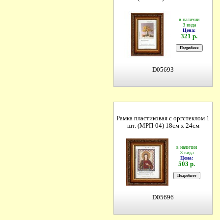
в наличии
3 вида
Цена:
321 р.
D05693
Рамка пластиковая с оргстеклом 1
шт. (МРП-04) 18см х 24см
в наличии
3 вида
Цена:
503 р.
D05696