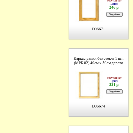
отсутствует
Цена:
246 р.
D06671
Каркас рамки без стекла 1 шт.
(МРБ-02) 40см х 50см дерево
отсутствует
Цена:
221 р.
D06674