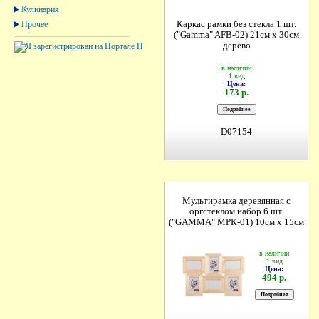
Кулинария
Прочее
Каркас рамки без стекла 1 шт.
("Gamma" AFB-02) 21см х 30см
дерево
в наличии
1 вид
Цена:
173 р.
D07154
Мультирамка деревянная с
оргстеклом набор 6 шт.
("GAMMA" МРК-01) 10см х 15см
в наличии
1 вид
Цена:
494 р.