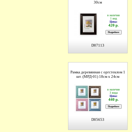
30см
в наличии
1 вид
Цена:
420 р.
D07113
Рамка деревянная с оргстеклом 1
шт. (МРД-01) 18см х 24см
в наличии
3 вида
Цена:
440 р.
D05653